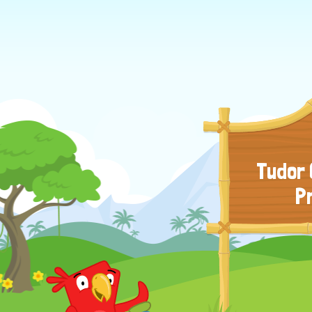
Tudor 
P